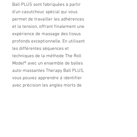
Ball PLUS sont fabriquées à partir
d'un caoutchouc spécial qui vous
permet de travailler les adhérences
et la tension, offrant finalement une
expérience de massage des tissus
profonds exceptionnelle. En utilisant
les différentes séquences et
techniques de la méthode The Roll
Model® avec un ensemble de balles
auto-massantes Therapy Ball PLUS,
vous pouvez apprendre à identifier
avec précision les angles morts de
la douleur et à commencer à
prévenir tout inconfort futur. Les
balles auto-massantes elles-mêmes
offrent une grande force et une
bonne adhérence pour vous aider à
pénétrer à travers les couches de la
peau et des muscles et cibler les